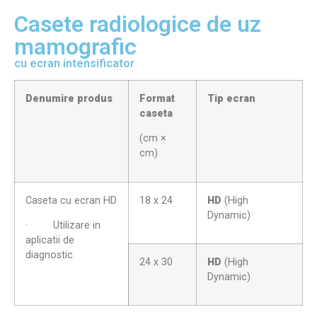
Casete radiologice de uz
mamografic
cu ecran intensificator
Denumire produs
Format
Tip ecran
caseta
(cm ×
cm)
Caseta cu ecran HD
18 x 24
HD
(High
Dynamic)
· Utilizare in
aplicatii de
diagnostic
24 x 30
HD
(High
Dynamic)