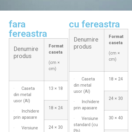
fara
cu fereastra
fereastra
Format
Denumire
caseta
produs
Format
Denumire
caseta
(cm ×
produs
cm)
(cm ×
cm)
· Caseta
18 × 24
din metal
· Caseta
13 × 18
usor (Al)
din metal
24 × 30
usor (Al)
· Inchidere
18 × 24
prin apasare
· Inchidere
prin apasare
30 × 40
· Versiune
standard (cu
24 × 30
· Versiune
Pb)