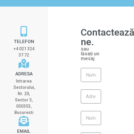
Contactează
ne.
TELEFON
sau
+4 021 324
lăsați un
37 72
mesaj
ADRESA
Intrarea
Sectorului,
Nr. 20,
Sector 3,
030353,
Bucuresti
EMAIL